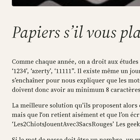
Papiers s’il vous pla
Comme chaque année, on a droit aux études su
‘1234’, ‘azerty’, ‘11111”. Il existe même un 
s’enchaîner pour nous expliquer que les mots
doivent donc avoir au minimum 8 caractère
La meilleure solution qu’ils proposent alors e
mais que l‘on retient aisément et que l’on é
‘Les2ChiotsJouentAvec3SacsRouges’ Les geek 
Si le mot de passe doit être un nombre, un 