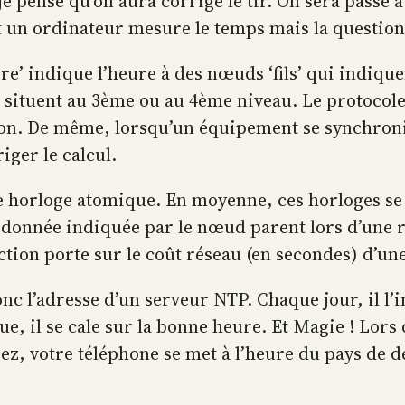
e pense qu’on aura corrigé le tir. On sera passé à
 un ordinateur mesure le temps mais la question 
’ indique l’heure à des nœuds ‘fils’ qui indiquen
e situent au 3ème ou au 4ème niveau. Le protoco
ion. De même, lorsqu’un équipement se synchronis
iger le calcul.
 horloge atomique. En moyenne, ces horloges se d
donnée indiquée par le nœud parent lors d’une r
ction porte sur le coût réseau (en secondes) d’un
l’adresse d’un serveur NTP. Chaque jour, il l’in
ue, il se cale sur la bonne heure. Et Magie ! Lor
, votre téléphone se met à l’heure du pays de des