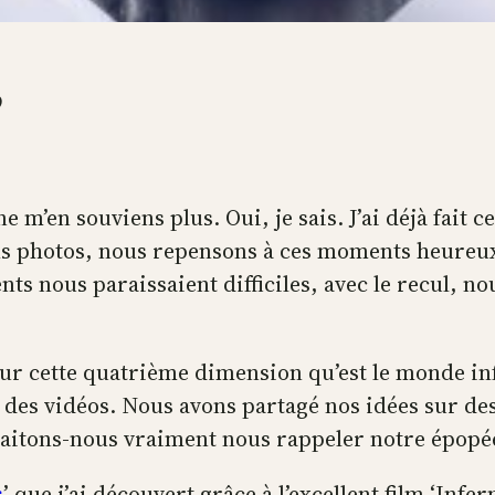
8
e m’en souviens plus. Oui, je sais. J’ai déjà fait c
s photos, nous repensons à ces moments heureux.
ts nous paraissaient difficiles, avec le recul, 
sur cette quatrième dimension qu’est le monde in
 des vidéos. Nous avons partagé nos idées sur de
uhaitons-nous vraiment nous rappeler notre épop
s
’ que j’ai découvert grâce à l’excellent film ‘Infe