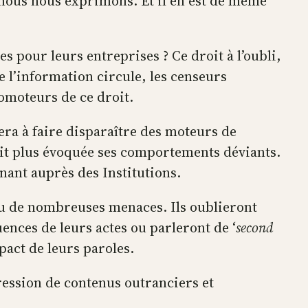
e nous nous exprimons. Et il en est de même
s pour leurs entreprises ? Ce droit à l’oubli,
e l’information circule, les censeurs
promoteurs de ce droit.
era à faire disparaître des moteurs de
oit plus évoquée ses comportements déviants.
rnant auprès des Institutions.
 valu de nombreuses menaces. Ils oublieront
quences de leurs actes ou parleront de ‘
second
mpact de leurs paroles.
ression de contenus outranciers et