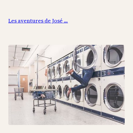
Aller
au
Les aventures de José …
contenu