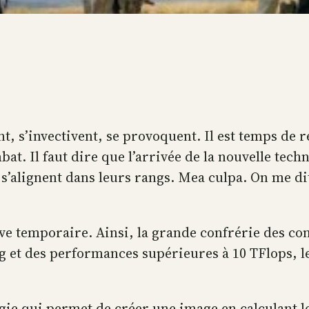
, s’invectivent, se provoquent. Il est temps de ré
t. Il faut dire que l’arrivée de la nouvelle tech
’alignent dans leurs rangs. Mea culpa. On me dit d
êve temporaire. Ainsi, la grande confrérie des c
g et des performances supérieures à 10 TFlops, l
gie qui permet de créer une image en calculant le