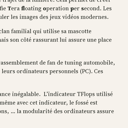
ifie
T
era
fl
oating
o
peration
p
er
s
econd. Les
lculer les images des jeux vidéos modernes.
lan familial qui utilise sa mascotte
ais son côté rassurant lui assure une place
un rassemblement de fan de tuning automobile,
e leurs ordinateurs personnels (PC). Ces
nce inégalable. L’indicateur TFlops utilisé
ême avec cet indicateur, le fossé est
ns, … la modularité des ordinateurs assure