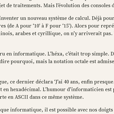
jet de traitements. Mais l’évolution des consoles 
 inventer un nouveau système de calcul. Déjà pour
res (de A pour ‘10′ à F pour ‘15′). Alors pour repr
nois, arabes et cyrillique, on n’y arriverait pas.
ru en informatique. L’héxa, c’était trop simple. 
is dire pourquoi, mais la notation octale est admis
ègue, ce dernier déclara ‘J’ai 40 ans, enfin presq
it en hexadécimal. L’humour d’informaticien est pa
arte en ASCII dans ce même système.
gique informatique, il est possible avec nos doigt