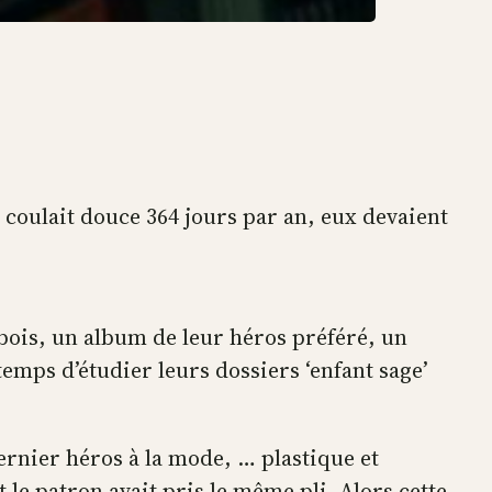
a coulait douce 364 jours par an, eux devaient
n bois, un album de leur héros préféré, un
temps d’étudier leurs dossiers ‘enfant sage’
dernier héros à la mode, … plastique et
 le patron avait pris le même pli. Alors cette